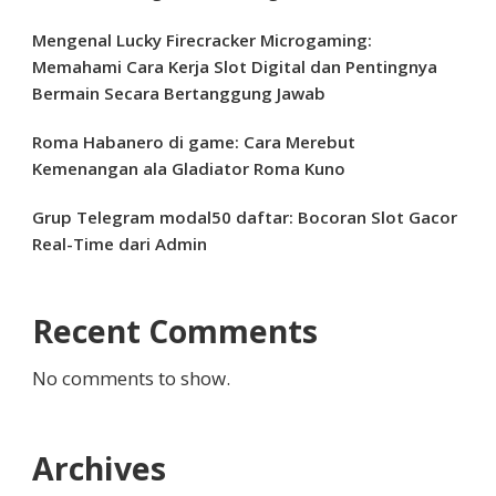
Mengenal Lucky Firecracker Microgaming:
Memahami Cara Kerja Slot Digital dan Pentingnya
Bermain Secara Bertanggung Jawab
Roma Habanero di game: Cara Merebut
Kemenangan ala Gladiator Roma Kuno
Grup Telegram modal50 daftar: Bocoran Slot Gacor
Real-Time dari Admin
Recent Comments
No comments to show.
Archives