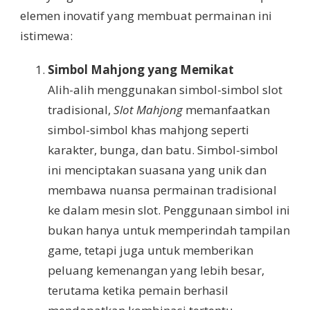
elemen inovatif yang membuat permainan ini
istimewa:
Simbol Mahjong yang Memikat
Alih-alih menggunakan simbol-simbol slot
tradisional,
Slot Mahjong
memanfaatkan
simbol-simbol khas mahjong seperti
karakter, bunga, dan batu. Simbol-simbol
ini menciptakan suasana yang unik dan
membawa nuansa permainan tradisional
ke dalam mesin slot. Penggunaan simbol ini
bukan hanya untuk memperindah tampilan
game, tetapi juga untuk memberikan
peluang kemenangan yang lebih besar,
terutama ketika pemain berhasil