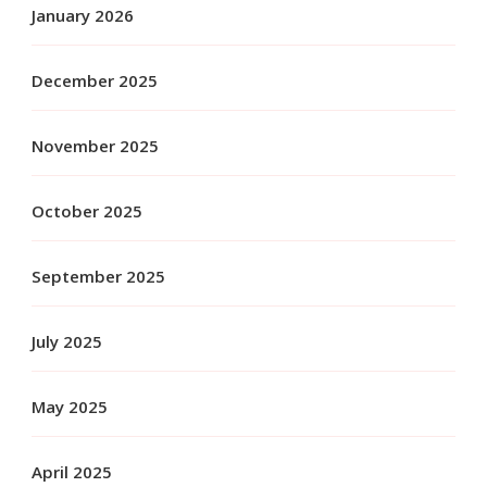
January 2026
December 2025
November 2025
October 2025
September 2025
July 2025
May 2025
April 2025