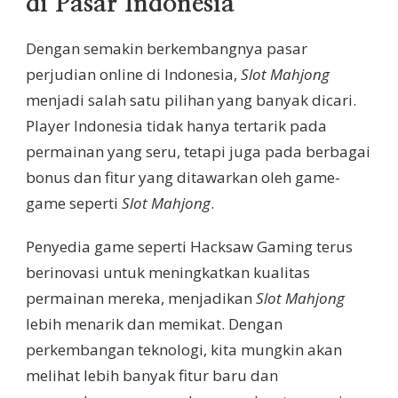
di Pasar Indonesia
Dengan semakin berkembangnya pasar
perjudian online di Indonesia,
Slot Mahjong
menjadi salah satu pilihan yang banyak dicari.
Player Indonesia tidak hanya tertarik pada
permainan yang seru, tetapi juga pada berbagai
bonus dan fitur yang ditawarkan oleh game-
game seperti
Slot Mahjong
.
Penyedia game seperti Hacksaw Gaming terus
berinovasi untuk meningkatkan kualitas
permainan mereka, menjadikan
Slot Mahjong
lebih menarik dan memikat. Dengan
perkembangan teknologi, kita mungkin akan
melihat lebih banyak fitur baru dan