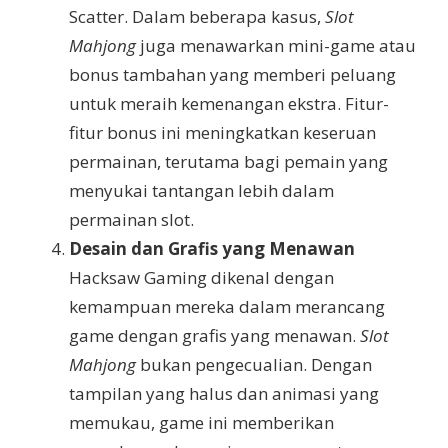
Scatter. Dalam beberapa kasus,
Slot
Mahjong
juga menawarkan mini-game atau
bonus tambahan yang memberi peluang
untuk meraih kemenangan ekstra. Fitur-
fitur bonus ini meningkatkan keseruan
permainan, terutama bagi pemain yang
menyukai tantangan lebih dalam
permainan slot.
Desain dan Grafis yang Menawan
Hacksaw Gaming dikenal dengan
kemampuan mereka dalam merancang
game dengan grafis yang menawan.
Slot
Mahjong
bukan pengecualian. Dengan
tampilan yang halus dan animasi yang
memukau, game ini memberikan