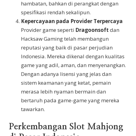
hambatan, bahkan di perangkat dengan
spesifikasi rendah sekalipun.
Kepercayaan pada Provider Terpercaya
Provider game seperti
Dragoonsoft
dan
Hacksaw Gaming telah membangun
reputasi yang baik di pasar perjudian
Indonesia. Mereka dikenal dengan kualitas
game yang adil, aman, dan menyenangkan.
Dengan adanya lisensi yang jelas dan
sistem keamanan yang ketat, pemain
merasa lebih nyaman bermain dan
bertaruh pada game-game yang mereka
tawarkan.
Perkembangan Slot Mahjong