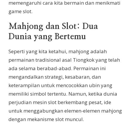
memengaruhi cara kita bermain dan menikmati
game slot.
Mahjong dan Slot: Dua
Dunia yang Bertemu
Seperti yang kita ketahui, mahjong adalah
permainan tradisional asal Tiongkok yang telah
ada selama berabad-abad. Permainan ini
mengandalkan strategi, kesabaran, dan
keterampilan untuk mencocokkan ubin yang
memiliki simbol tertentu. Namun, ketika dunia
perjudian mesin slot berkembang pesat, ide
untuk menggabungkan elemen-elemen mahjong
dengan mekanisme slot muncul.