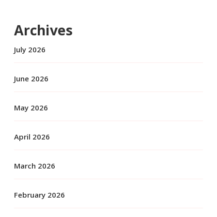
Archives
July 2026
June 2026
May 2026
April 2026
March 2026
February 2026