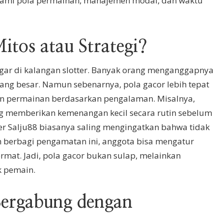
mi pola permainan, manajemen modal, dan waktu
itos atau Strategi?
dengar di kalangan slotter. Banyak orang menganggapnya
ang besar. Namun sebenarnya, pola gacor lebih tepat
en permainan berdasarkan pengalaman. Misalnya,
ng memberikan kemenangan kecil secara rutin sebelum
er Salju88 biasanya saling mengingatkan bahwa tidak
n berbagi pengamatan ini, anggota bisa mengatur
ermat. Jadi, pola gacor bukan sulap, melainkan
k pemain.
Bergabung dengan