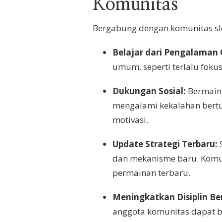
Komunitas
Bergabung dengan komunitas slo
Belajar dari Pengalaman 
umum, seperti terlalu foku
Dukungan Sosial:
Bermain 
mengalami kekalahan bert
motivasi.
Update Strategi Terbaru:
S
dan mekanisme baru. Komu
permainan terbaru.
Meningkatkan Disiplin Be
anggota komunitas dapat b