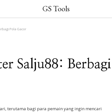
GS Tools
erbagi Pola Gacor
er Salju88: Berbagi
ari, terutama bagi para pemain yang ingin mencari