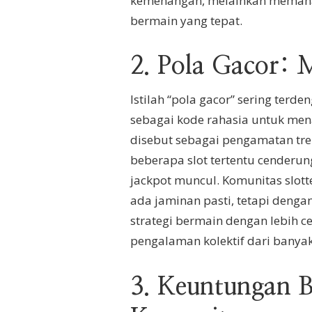
kemenangan, melainkan memaha
bermain yang tepat.
2. Pola Gacor: M
Istilah “pola gacor” sering ter
sebagai kode rahasia untuk men
disebut sebagai pengamatan tr
beberapa slot tertentu cenderu
jackpot muncul. Komunitas slott
ada jaminan pasti, tetapi denga
strategi bermain dengan lebih c
pengalaman kolektif dari banya
3. Keuntungan 