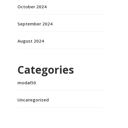
October 2024
September 2024
August 2024
Categories
modal50
Uncategorized