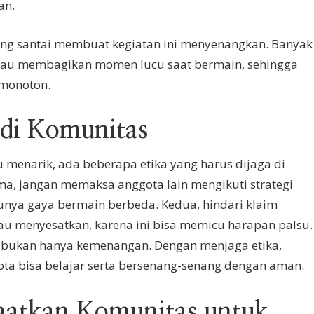
an.
yang santai membuat kegiatan ini menyenangkan. Banyak
atau membagikan momen lucu saat bermain, sehingga
 monoton.
 di Komunitas
 menarik, ada beberapa etika yang harus dijaga di
ama, jangan memaksa anggota lain mengikuti strategi
punya gaya bermain berbeda. Kedua, hindari klaim
u menyesatkan, karena ini bisa memicu harapan palsu.
, bukan hanya kemenangan. Dengan menjaga etika,
ota bisa belajar serta bersenang-senang dengan aman.
aatkan Komunitas untuk