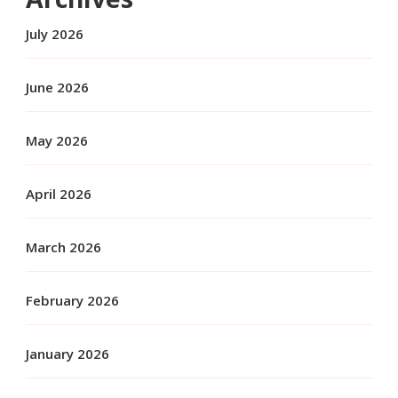
July 2026
June 2026
May 2026
April 2026
March 2026
February 2026
January 2026