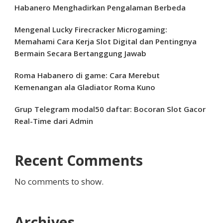
Habanero Menghadirkan Pengalaman Berbeda
Mengenal Lucky Firecracker Microgaming:
Memahami Cara Kerja Slot Digital dan Pentingnya
Bermain Secara Bertanggung Jawab
Roma Habanero di game: Cara Merebut
Kemenangan ala Gladiator Roma Kuno
Grup Telegram modal50 daftar: Bocoran Slot Gacor
Real-Time dari Admin
Recent Comments
No comments to show.
Archives