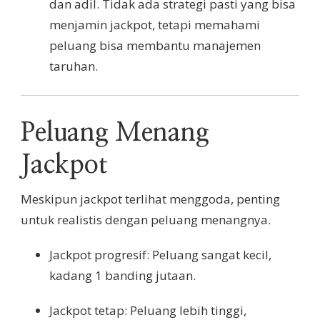
dan adil. Tidak ada strategi pasti yang bisa
menjamin jackpot, tetapi memahami
peluang bisa membantu manajemen
taruhan.
Peluang Menang
Jackpot
Meskipun jackpot terlihat menggoda, penting
untuk realistis dengan peluang menangnya.
Jackpot progresif: Peluang sangat kecil,
kadang 1 banding jutaan.
Jackpot tetap: Peluang lebih tinggi,