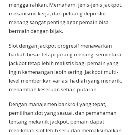
menggairahkan. Memahami jenis-jenis jackpot,
mekanisme kerja, dan peluang
depo slot
menang sangat penting agar pemain bisa
bermain dengan bijak.
Slot dengan jackpot progresif menawarkan
hadiah besar tetapi jarang menang, sementara
jackpot tetap lebih realistis bagi pemain yang
ingin kemenangan lebih sering. Jackpot multi-
level memberikan variasi hadiah yang menarik,
menambah keseruan setiap putaran.
Dengan manajemen bankroll yang tepat,
pemilihan slot yang sesuai, dan pemahaman
tentang mekanik jackpot, pemain dapat
menikmati slot lebih seru dan memaksimalkan