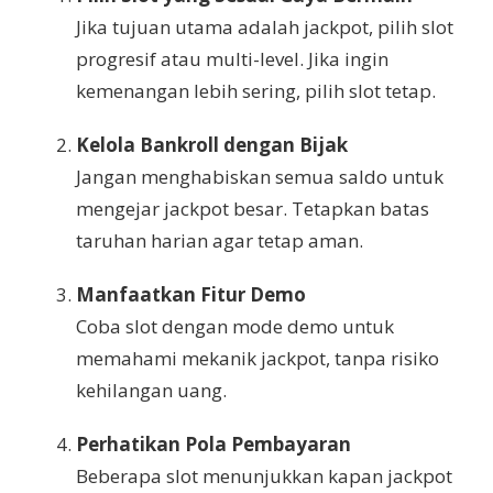
Jika tujuan utama adalah jackpot, pilih slot
progresif atau multi-level. Jika ingin
kemenangan lebih sering, pilih slot tetap.
Kelola Bankroll dengan Bijak
Jangan menghabiskan semua saldo untuk
mengejar jackpot besar. Tetapkan batas
taruhan harian agar tetap aman.
Manfaatkan Fitur Demo
Coba slot dengan mode demo untuk
memahami mekanik jackpot, tanpa risiko
kehilangan uang.
Perhatikan Pola Pembayaran
Beberapa slot menunjukkan kapan jackpot