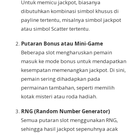
Untuk memicu jackpot, biasanya
dibutuhkan kombinasi simbol khusus di
payline tertentu, misalnya simbol jackpot
atau simbol Scatter tertentu.
Putaran Bonus atau Mini-Game
Beberapa slot mengharuskan pemain
masuk ke mode bonus untuk mendapatkan
kesempatan memenangkan jackpot. Di sini,
pemain sering dihadapkan pada
permainan tambahan, seperti memilih
kotak misteri atau roda hadiah.
RNG (Random Number Generator)
Semua putaran slot menggunakan RNG,
sehingga hasil jackpot sepenuhnya acak