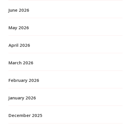
June 2026
May 2026
April 2026
March 2026
February 2026
January 2026
December 2025