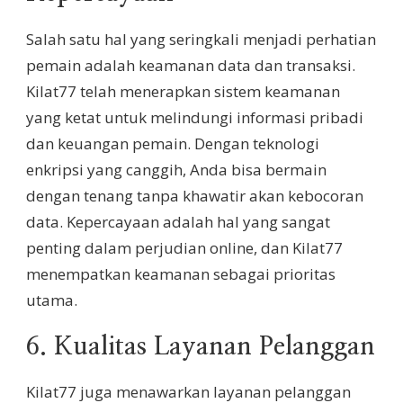
Salah satu hal yang seringkali menjadi perhatian
pemain adalah keamanan data dan transaksi.
Kilat77 telah menerapkan sistem keamanan
yang ketat untuk melindungi informasi pribadi
dan keuangan pemain. Dengan teknologi
enkripsi yang canggih, Anda bisa bermain
dengan tenang tanpa khawatir akan kebocoran
data. Kepercayaan adalah hal yang sangat
penting dalam perjudian online, dan Kilat77
menempatkan keamanan sebagai prioritas
utama.
6. Kualitas Layanan Pelanggan
Kilat77 juga menawarkan layanan pelanggan