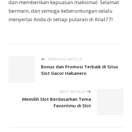
dan memberikan kepuasan maksimal. Selamat
bermain, dan semoga keberuntungan selalu
menyertai Anda di setiap putaran di Kilat77!
PREVIOUS ARTICLE
Bonus dan Promosi Terbaik di Situs
Slot Gacor Habanero
NEXT ARTICLE
Memilih Slot Berdasarkan Tema
Favoritmu di Slot