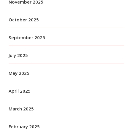
November 2025
October 2025
September 2025
July 2025
May 2025
April 2025
March 2025
February 2025