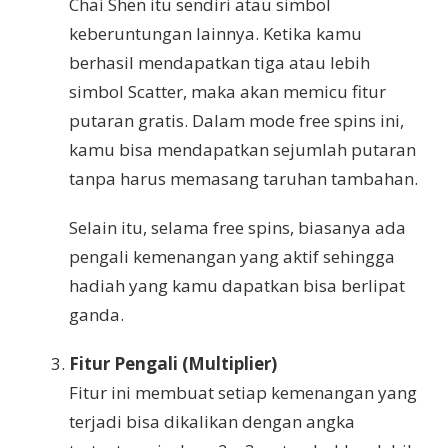
Chai Shen itu sendiri atau simbol
keberuntungan lainnya. Ketika kamu
berhasil mendapatkan tiga atau lebih
simbol Scatter, maka akan memicu fitur
putaran gratis. Dalam mode free spins ini,
kamu bisa mendapatkan sejumlah putaran
tanpa harus memasang taruhan tambahan.
Selain itu, selama free spins, biasanya ada
pengali kemenangan yang aktif sehingga
hadiah yang kamu dapatkan bisa berlipat
ganda.
Fitur Pengali (Multiplier)
Fitur ini membuat setiap kemenangan yang
terjadi bisa dikalikan dengan angka