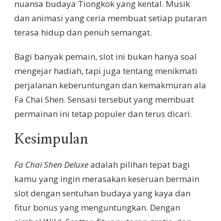
nuansa budaya Tiongkok yang kental. Musik
dan animasi yang ceria membuat setiap putaran
terasa hidup dan penuh semangat.
Bagi banyak pemain, slot ini bukan hanya soal
mengejar hadiah, tapi juga tentang menikmati
perjalanan keberuntungan dan kemakmuran ala
Fa Chai Shen. Sensasi tersebut yang membuat
permainan ini tetap populer dan terus dicari.
Kesimpulan
Fa Chai Shen Deluxe
adalah pilihan tepat bagi
kamu yang ingin merasakan keseruan bermain
slot dengan sentuhan budaya yang kaya dan
fitur bonus yang menguntungkan. Dengan