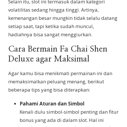
Selain itu, slot ini termasuk dalam kategori
volatilitas sedang hingga tinggi. Artinya,
kemenangan besar mungkin tidak selalu datang
setiap saat, tapi ketika sudah muncul,
hadiahnya bisa sangat menggiurkan.
Cara Bermain Fa Chai Shen
Deluxe agar Maksimal
Agar kamu bisa menikmati permainan ini dan
memaksimalkan peluang menang, berikut
beberapa tips yang bisa diterapkan:
Pahami Aturan dan Simbol
Kenali dulu simbol-simbol penting dan fitur
bonus yang ada di dalam slot. Hal ini