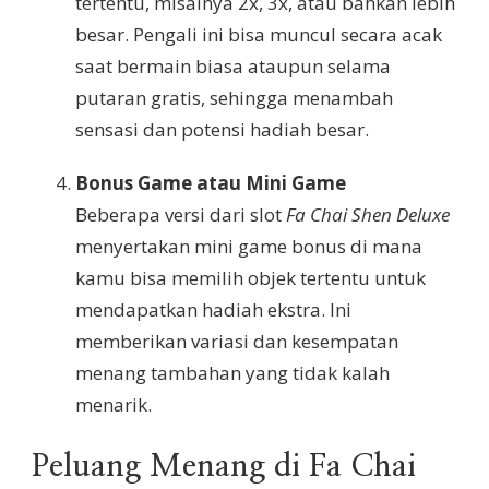
tertentu, misalnya 2x, 3x, atau bahkan lebih
besar. Pengali ini bisa muncul secara acak
saat bermain biasa ataupun selama
putaran gratis, sehingga menambah
sensasi dan potensi hadiah besar.
Bonus Game atau Mini Game
Beberapa versi dari slot
Fa Chai Shen Deluxe
menyertakan mini game bonus di mana
kamu bisa memilih objek tertentu untuk
mendapatkan hadiah ekstra. Ini
memberikan variasi dan kesempatan
menang tambahan yang tidak kalah
menarik.
Peluang Menang di Fa Chai