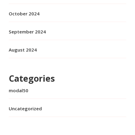
October 2024
September 2024
August 2024
Categories
modal50
Uncategorized