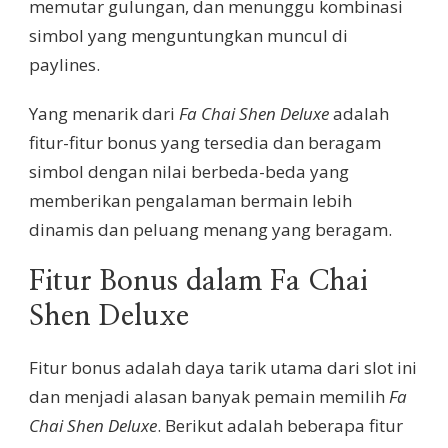
memutar gulungan, dan menunggu kombinasi
simbol yang menguntungkan muncul di
paylines.
Yang menarik dari
Fa Chai Shen Deluxe
adalah
fitur-fitur bonus yang tersedia dan beragam
simbol dengan nilai berbeda-beda yang
memberikan pengalaman bermain lebih
dinamis dan peluang menang yang beragam.
Fitur Bonus dalam Fa Chai
Shen Deluxe
Fitur bonus adalah daya tarik utama dari slot ini
dan menjadi alasan banyak pemain memilih
Fa
Chai Shen Deluxe
. Berikut adalah beberapa fitur