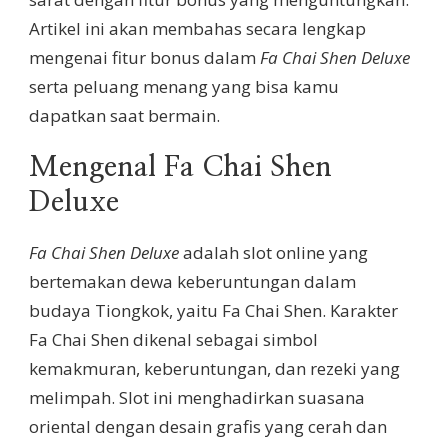
Artikel ini akan membahas secara lengkap
mengenai fitur bonus dalam
Fa Chai Shen Deluxe
serta peluang menang yang bisa kamu
dapatkan saat bermain.
Mengenal Fa Chai Shen
Deluxe
Fa Chai Shen Deluxe
adalah slot online yang
bertemakan dewa keberuntungan dalam
budaya Tiongkok, yaitu Fa Chai Shen. Karakter
Fa Chai Shen dikenal sebagai simbol
kemakmuran, keberuntungan, dan rezeki yang
melimpah. Slot ini menghadirkan suasana
oriental dengan desain grafis yang cerah dan