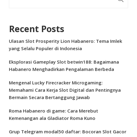
Recent Posts
Ulasan Slot Prosperity Lion Habanero: Tema Imlek
yang Selalu Populer di Indonesia
Eksplorasi Gameplay Slot betwin188: Bagaimana
Habanero Menghadirkan Pengalaman Berbeda
Mengenal Lucky Firecracker Microgaming:
Memahami Cara Kerja Slot Digital dan Pentingnya
Bermain Secara Bertanggung Jawab
Roma Habanero di game: Cara Merebut
Kemenangan ala Gladiator Roma Kuno
Grup Telegram modal50 daftar: Bocoran Slot Gacor