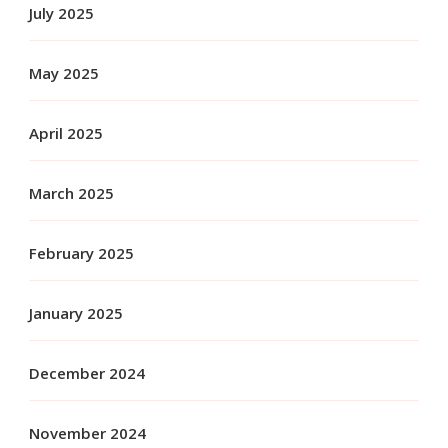
July 2025
May 2025
April 2025
March 2025
February 2025
January 2025
December 2024
November 2024