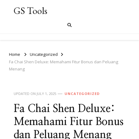
GS Tools
Home
Uncategorized
Fa Chai Shen Deluxe: Memahami Fitur Bonus dan Peluang
Menang
UPDATED ON
JULY 1, 2025
UNCATEGORIZED
Fa Chai Shen Deluxe:
Memahami Fitur Bonus
dan Peluang Menang